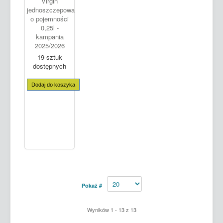
Virgin
jednoszczepowa
o pojemności
0,25l -
kampania
2025/2026
19 sztuk
dostępnych
Dodaj do koszyka
Pokaż #
Wyników 1 - 13 z 13