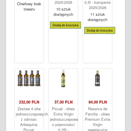
2025/2026
0,5l - kampania
Chwilowy brak
2025/2026
towaru
10 sztuk
dostępnych
11 sztuk
dostępnych
Dodaj do koszyka
Dodaj do koszyka
232,00 PLN
37,00 PLN
84,00 PLN
Zestaw 4 oliw
Picual - oliwa
Reserva de
jednoszczepowych
Extra Virgin
Familia - oliwa
z odmian:
jednoszczepowa
Premium Extra
Arbequina,
o pojemności
Virgin
Picual,
0,25l -
rewelacyjny