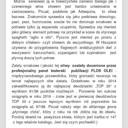
Można serwować ją w towarzystwie zarówno białego jak i
czerwonego wina- słowem jest bardzo uniwersalna w
zastosowaniu. Picual, podobnie jak Arbequina, to oliwa
bazowa. Znakomicie sprawdza się jako podstawa dressingu,
past, pest, hummusów, sosów bo nie dominuje smakowo w
potrawie tylko ją wspaniale uzupełnia. Sprawdza się również
jako główny element potrawy na przykład w sosie do słynnego
spaghetti "aglio e olio". Pyszna jest również po prostu z
dobrym chlebem- czyli słowem do wszystkiego. W Hiszpanii
używana do przygotowania flagowych andaluzyjskich dań z
warzywami: karczochami, szparagami lub szpinakiem jest
płynną duszą tych potraw.
Zalety smakowe i jakość tej
oliwy zostały docenione przez
profesjonalny panel testerski publikacji FLOS OLEI
-
międzynarodowego przewodnika, który gromadzi recenzje na
temat najlepszych oliw świata. Dodatkowo w roku 2014
zakwalifikowano ją do najlepszej dwudziestki „TOP 20” z
wynikiem 91/98 punktów możliwych . Ponownie ten sukces
osiągnęła w roku 2016 - znów jest w pierwszej dwudziestce
TOP 20 z jeszcze lepszym wynikiem niż poprzednio bo
osiągnęła aż 97/98. Picual należy więc do elitarnego grona
„płynnego złota”, który z roku na rok zbliża się do ideału.
Poniżej dowód na powyższe słowa, którym jest kartka nr 147
z tego właśnie katalogu. Jest się czym pochwalić:)