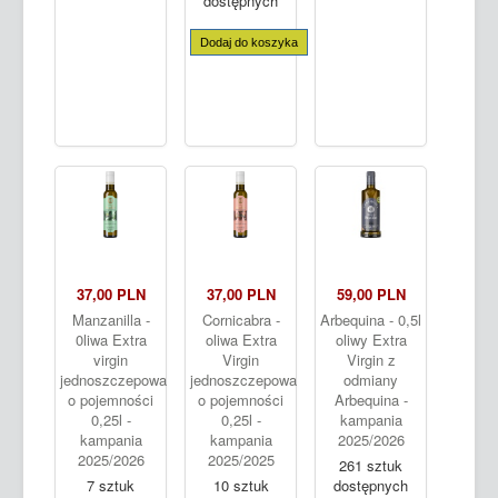
dostępnych
Dodaj do koszyka
37,00 PLN
37,00 PLN
59,00 PLN
Manzanilla -
Cornicabra -
Arbequina - 0,5l
0liwa Extra
oliwa Extra
oliwy Extra
virgin
Virgin
Virgin z
jednoszczepowa
jednoszczepowa
odmiany
o pojemności
o pojemności
Arbequina -
0,25l -
0,25l -
kampania
kampania
kampania
2025/2026
2025/2026
2025/2025
261 sztuk
7 sztuk
10 sztuk
dostępnych