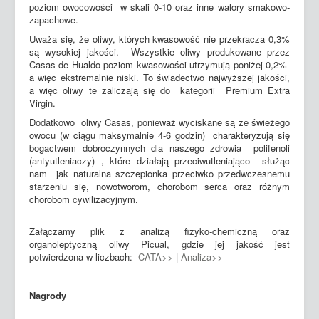
poziom owocowości w skali 0-10 oraz inne walory smakowo-
zapachowe.
Uważa się, że oliwy, których kwasowość nie przekracza 0,3%
są wysokiej jakości. Wszystkie oliwy produkowane przez
Casas de Hualdo poziom kwasowości utrzymują poniżej 0,2%-
a więc ekstremalnie niski. To świadectwo najwyższej jakości,
a więc oliwy te zaliczają się do kategorii Premium Extra
Virgin.
Dodatkowo oliwy Casas, ponieważ wyciskane są ze świeżego
owocu (w ciągu maksymalnie 4-6 godzin) charakteryzują się
bogactwem dobroczynnych dla naszego zdrowia polifenoli
(antyutleniaczy) , które działają przeciwutleniająco służąc
nam jak naturalna szczepionka przeciwko przedwczesnemu
starzeniu się, nowotworom, chorobom serca oraz różnym
chorobom cywilizacyjnym.
Załączamy plik z analizą fizyko-chemiczną oraz
organoleptyczną oliwy Picual, gdzie jej jakość jest
potwierdzona w liczbach:
CATA>>
|
Analiza>>
Nagrody