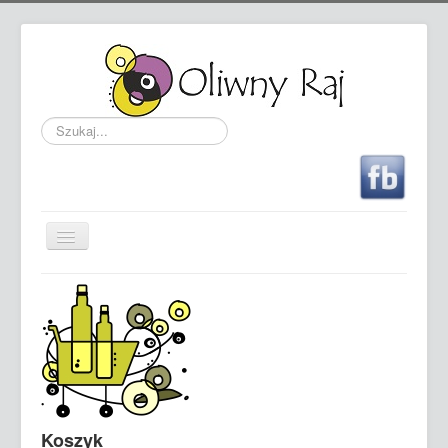
Szukaj...
Przełącz
nawigację
Sklep - sprzedaż hiszpańskiej oliwy
Oferta
Przewodnik po oliwie
Nagrody
Kontakt
Koszyk