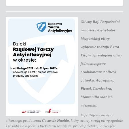
Oliwny Raj. Bezpośredni
importer i dystrybutor
hiszpańskiej oliwy
,
wyłącznie rodzaju Extra
Virgin. Sprzedajemy oliwy
jednoszczepowe
produkowane z oliwek
gatunku:
Aqbequina
,
Picual
,
Cornicabra
,
Manzanilla
oraz ich
mieszanki
.
Importujemy oliwę od
elitarnego producenta
Casas de Hualdo
, który tworzy swoją oliwę zgodnie
z zasadą slow-food. Dzięki temu wiemy, że proces produkcji oliwy jest