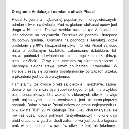
O regionie Andaluzja i odmianie oliwek Picual
Picual to jedna z najbardziej popularnych i długowiecznych
odmian oliwek na świecie. Pod względem wielkości upraw jest
druga w Hiszpanii. Drzewo szybko owocuje (po 2 -3 latach) i
jest odporne na przymrozki. Dojrzewa od początku listopada
do połowy grudnia. Odmiana ta pochodzi z Andaluzji, gdzie
produkuje się 80% hiszpańskiej oliwy. Oliwki Picual są dość
duże o podłużnym kształcie, zakończone dzióbkiem. Ich
nazwa pochodzi od właśnie od spiczastego koniuszka (hiszp.
pico - dzióbek). Oliwy z tej odmiany są pikantno-pieprzne i
pachnące zieloną trawą, przez co bardzo uniwersalne. W
Polsce cieszą się ogromną popularnością- bo zapach urzeka,
a pikanteria jest bardzo przyjemna.
Pamiętajmy, że owoce oliwki są cierpkie i gorzkawe, zatem
dobra oliwa nie może być zupełnie łagodna- jak na przykład
olej słonecznikowy. Dla wcześnie zbieranych oliwek, a więc
tych najlepszych, charakterystyczny jest pikantno-pieprzny
posmak. Dobra oliwa (a Picual należy do grona najlepszych 20
oliw świata TOP 20 w katalogu Flos Olei) charakteryzuje się
również dużą ilością polifenoli (antyutleniaczy) - to one dają
efekt drapania w gardle. Jeśli zatem oliwa jest bardzo łagodna
brak w niej dobroci w owoców oliwki, której tak łakniemy.