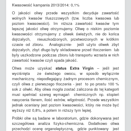
Kwasowość kampania 2013/2014: 0,1%
O jakości oliwy przede wszystkim decyduje zawartość
wolnych kwasów tłuszczowych (tzw. liczba kwasowa lub
poziom kwasowości). Im niższa zawartość kwasów tym
lepszej jakości oliwę otrzymujemy. Oliwę o niskim poziomie
kwasowości otrzymujemy z oliwek świeżych, nie do końca
dojrzałych, nieuszkodzonych, przetworzonych w krótkim
czasie od zbioru. Analogicznie- jeśli użyto oliwek zbyt
dojrzałych, zbyt długo były składowane przed tłoczeniem lub
były uszkodzone podczas zbioru lub transportu wzrasta w nich
zawartość kwasów czyli spada jakość.
Oliwa może uzyskać
status Extra Virgin
– jeśli jest
wyciśnięta ze świeżego owocu, w sposób wyłącznie
mechaniczny, niepodlegający żadnym procesom chemicznym,
czyli oliwa z pierwszego tłoczenia - jest to po prostu 100 %
sok z oliwki. Aby oliwa mogła zostać zaliczona do tej kategorii
musi spełniać szereg wymagań chemicznych np. stopień
nasycenia tlenem, ilość estrów, wilgotność. Przede wszystkim
jednak oceniany jest poziom kwasowości, który nie może być
wyższy niż 0,8%, a potem in niższy tym lepiej.
Próbki oliw są badane w laboratorium, gdzie dokonywana jest
szczegółowa analiza fizyko-chemiczna. Dodatkowo oliwa
przechodzi ocenę organoleptyczną, gdzie punktowany jest