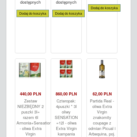
dostępnych
dostępnych
Dodaj do koszyka
Dodaj do koszyka
Dodaj do koszyka
440,00 PLN
860,00 PLN
62,00 PLN
Zestaw
Czteropak:
Partida Real -
NIEZBĘDNY 2
4puszki * 3l
oliwa Extra
puszki 3l=
oliwy
Virgin
razem 6l
SENSATION
znakomity
Armonia+Sensation
=12l - oliwa
coupage z
- oliwa Extra
Extra Virgin
odmian Picual i
Virgin
kampania
Arbequina, poj.