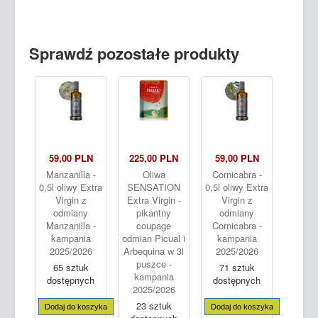
Sprawdź pozostałe produkty
59,00 PLN
225,00 PLN
59,00 PLN
Manzanilla -
Oliwa
Cornicabra -
0,5l oliwy Extra
SENSATION
0,5l oliwy Extra
Virgin z
Extra Virgin -
Virgin z
odmiany
pikantny
odmiany
Manzanilla -
coupage
Cornicabra -
kampania
odmian Picual i
kampania
2025/2026
Arbequina w 3l
2025/2026
puszce -
65 sztuk
71 sztuk
kampania
dostępnych
dostępnych
2025/2026
23 sztuk
Dodaj do koszyka
Dodaj do koszyka