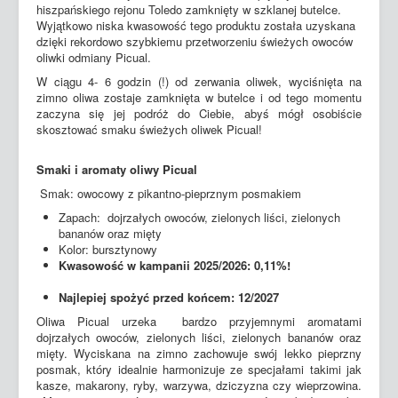
hiszpańskiego rejonu Toledo zamknięty w szklanej butelce.
Wyjątkowo niska kwasowość tego produktu została uzyskana
dzięki rekordowo szybkiemu przetworzeniu świeżych owoców
oliwki odmiany Picual.
W ciągu 4- 6 godzin (!) od zerwania oliwek, wyciśnięta na
zimno oliwa zostaje zamknięta w butelce i od tego momentu
zaczyna się jej podróż do Ciebie, abyś mógł osobiście
skosztować smaku świeżych oliwek Picual!
Smaki i aromaty oliwy Picual
Smak: owocowy z pikantno-pieprznym posmakiem
Zapach: dojrzałych owoców, zielonych liści, zielonych
bananów oraz mięty
Kolor: bursztynowy
Kwasowość w kampanii 2025/2026: 0,11%!
Najlepiej spożyć przed końcem: 12/2027
Oliwa Picual urzeka bardzo przyjemnymi aromatami
dojrzałych owoców, zielonych liści, zielonych bananów oraz
mięty. Wyciskana na zimno zachowuje swój lekko pieprzny
posmak, który idealnie harmonizuje ze specjałami takimi jak
kasze, makarony, ryby, warzywa, dziczyzna czy wieprzowina.