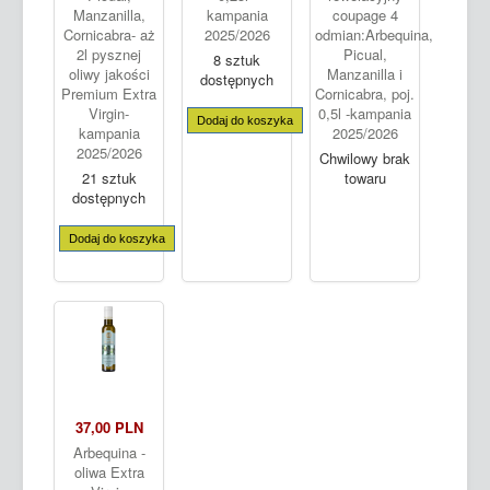
Manzanilla,
kampania
coupage 4
Cornicabra- aż
2025/2026
odmian:Arbequina,
2l pysznej
Picual,
8 sztuk
oliwy jakości
Manzanilla i
dostępnych
Premium Extra
Cornicabra, poj.
Virgin-
0,5l -kampania
Dodaj do koszyka
kampania
2025/2026
2025/2026
Chwilowy brak
21 sztuk
towaru
dostępnych
Dodaj do koszyka
37,00 PLN
Arbequina -
oliwa Extra