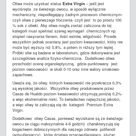
Oliwa może uzyskać status
Extra Virgin
– jeśli jest
wyciśnięta ze świeżego owocu, w sposób wyłącznie
mechaniczny, niepodlegający żadnym procesom chemicznym-
czyli oliwa z pierwszego tłoczenia- czyli jest to po prostu 100
% sok z oliwki. Aby oliwa mogła zostać zaliczona do tej
kategorii musi spełniać szereg wymagań chemicznych np.
stopień nasycenia tlenem, ilość estrów, wilgotność. Przede
wszystkim jednak oceniany jest poziom kwasowości, który nie
może być wyższy niż 0,8%, a potem in niższy tym lepiej.
Próbki oliw są badane w laboratorium, gdzie dokonywana jest
szczegółowa analiza fizyko-chemiczna. Dodatkowo oliwa
przechodzi ocenę organoleptyczną, gdzie punktowany jest
poziom owocowości w skali 0-10 oraz inne walory smakowo-
zapachowe.
Uważa się, że oliwy, których kwasowość nie przekracza 0,3%
są wysokiej jakości. Wszystkie oliwy produkowane przez
Casas de Hualdo poziom kwasowości utrzymują poniżej 0,2%-
a więc ekstremalnie niski. To świadectwo najwyższej jakości,
a więc oliwy te zaliczają się do kategorii Premium Extra
Virgin.
Dodatkowo oliwy Casas, ponieważ wyciskane są ze świeżego
owocu (w ciągu maksymalnie 4-6 godzin) charakteryzują się
bogactwem dobroczynnych dla naszego zdrowia polifenoli
(antyutleniaczy) , które działają przeciwutleniająco służąc