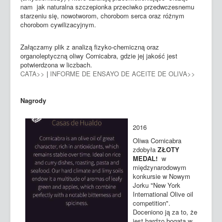
nam jak naturalna szczepionka przeciwko przedwczesnemu
starzeniu się, nowotworom, chorobom serca oraz różnym
chorobom cywilizacyjnym.
Załączamy plik z analizą fizyko-chemiczną oraz
organoleptyczną oliwy Cornicabra, gdzie jej jakość jest
potwierdzona w liczbach.
CATA>>
|
INFORME DE ENSAYO DE ACEITE DE OLIVA>>
Nagrody
2016
Oliwa Cornicabra
zdobyła
ZŁOTY
MEDAL!
w
międzynarodowym
konkursie w Nowym
Jorku "New York
International Olive oil
competition".
Doceniono ją za to, że
jest bardzo bogata w