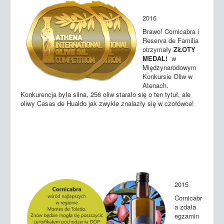
2016
Brawo! Cornicabra i
Reserva de Familia
otrzymały
ZŁOTY
MEDAL!
w
Międzynarodowym
Konkursie Oliw w
Atenach.
Konkurencja była silna, 256 oliw starało się o ten tytuł, ale
oliwy Casas de Hualdo jak zwykle znalazły się w czołówce!
2015
Cornicabr
a zdała
egzamin