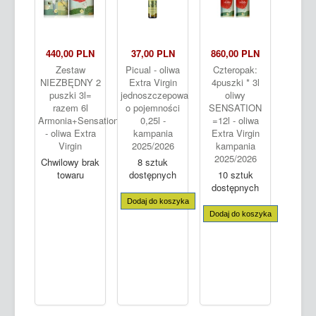
440,00 PLN
37,00 PLN
860,00 PLN
Zestaw
Picual - oliwa
Czteropak:
NIEZBĘDNY 2
Extra Virgin
4puszki * 3l
puszki 3l=
jednoszczepowa
oliwy
razem 6l
o pojemności
SENSATION
Armonia+Sensation
0,25l -
=12l - oliwa
- oliwa Extra
kampania
Extra Virgin
Virgin
2025/2026
kampania
2025/2026
Chwilowy brak
8 sztuk
towaru
dostępnych
10 sztuk
dostępnych
Dodaj do koszyka
Dodaj do koszyka