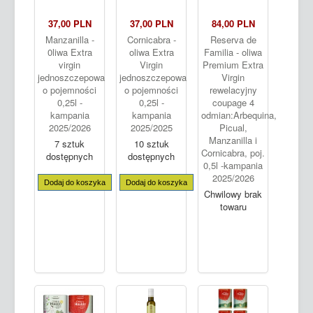
37,00 PLN
37,00 PLN
84,00 PLN
Manzanilla -
Cornicabra -
Reserva de
0liwa Extra
oliwa Extra
Familia - oliwa
virgin
Virgin
Premium Extra
jednoszczepowa
jednoszczepowa
Virgin
o pojemności
o pojemności
rewelacyjny
0,25l -
0,25l -
coupage 4
kampania
kampania
odmian:Arbequina,
2025/2026
2025/2025
Picual,
Manzanilla i
7 sztuk
10 sztuk
Cornicabra, poj.
dostępnych
dostępnych
0,5l -kampania
2025/2026
Dodaj do koszyka
Dodaj do koszyka
Chwilowy brak
towaru