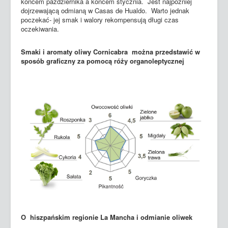
końcem października a końcem stycznia. Jest najpóźniej
dojrzewającą odmianą w Casas de Hualdo. Warto jednak
poczekać- jej smak i walory rekompensują długi czas
oczekiwania.
Smaki i aromaty oliwy Cornicabra można przedstawić w
sposób graficzny za pomocą róży organoleptycznej
O hiszpańskim regionie La Mancha i odmianie oliwek