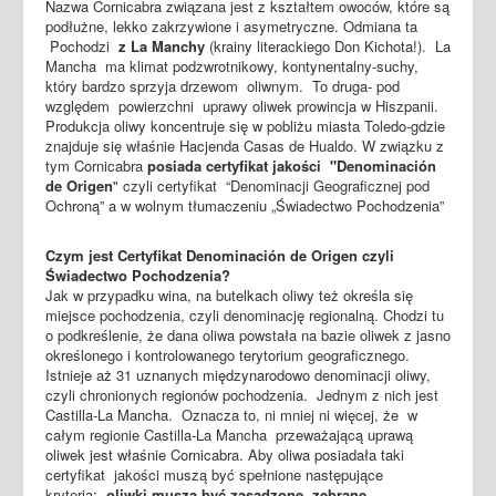
Nazwa Cornicabra związana jest z kształtem owoców, które są
podłużne, lekko zakrzywione i asymetryczne. Odmiana ta
Pochodzi
z La Manchy
(krainy literackiego Don Kichota!). La
Mancha ma klimat podzwrotnikowy, kontynentalny-suchy,
który bardzo sprzyja drzewom oliwnym. To druga- pod
względem powierzchni uprawy oliwek prowincja w Hiszpanii.
Produkcja oliwy koncentruje się w pobliżu miasta Toledo-gdzie
znajduje się właśnie Hacjenda Casas de Hualdo. W związku z
tym Cornicabra
posiada certyfikat jakości "Denominación
de Origen
" czyli certyfikat “Denominacji Geograficznej pod
Ochroną” a w wolnym tłumaczeniu „Świadectwo Pochodzenia”
Czym jest Certyfikat Denominación de Origen czyli
Świadectwo Pochodzenia?
Jak w przypadku wina, na butelkach oliwy też określa się
miejsce pochodzenia, czyli denominację regionalną. Chodzi tu
o podkreślenie, że dana oliwa powstała na bazie oliwek z jasno
określonego i kontrolowanego terytorium geograficznego.
Istnieje aż 31 uznanych międzynarodowo denominacji oliwy,
czyli chronionych regionów pochodzenia. Jednym z nich jest
Castilla-La Mancha. Oznacza to, ni mniej ni więcej, że w
całym regionie Castilla-La Mancha przeważającą uprawą
oliwek jest właśnie Cornicabra. Aby oliwa posiadała taki
certyfikat jakości muszą być spełnione następujące
kryteria:
oliwki muszą być zasadzone, zebrane,