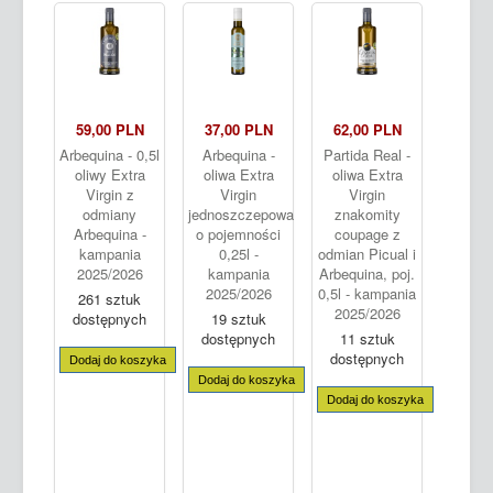
59,00 PLN
37,00 PLN
62,00 PLN
Arbequina - 0,5l
Arbequina -
Partida Real -
oliwy Extra
oliwa Extra
oliwa Extra
Virgin z
Virgin
Virgin
odmiany
jednoszczepowa
znakomity
Arbequina -
o pojemności
coupage z
kampania
0,25l -
odmian Picual i
2025/2026
kampania
Arbequina, poj.
2025/2026
0,5l - kampania
261 sztuk
2025/2026
dostępnych
19 sztuk
dostępnych
11 sztuk
dostępnych
Dodaj do koszyka
Dodaj do koszyka
Dodaj do koszyka