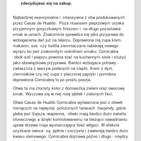
zdecydujesz się na zakup.
Najbardziej esencjonalna i intensywna z oliw produkowanych
przez Casas de Hualdo. Poza niuansem pieprzowym urzeka
przyjemnym goryczkowym finiszem i na długo pozostawia
smak w ustach. Znakomicie sprawdza się jako przyprawa do
wzbogacenia dań już na talerzu. Doprawiona nią zupa krem,
makaron, sos czy tortilla ziemniaczana nabierają nowego
wyrazu bo jest znakomitym nośnikiem smaku. Cornicabra
obok soli i pieprzu powinna stać na kuchennym stole i służyć
jako obowiązkowa przyprawa. Bardzo wzbogaca potrawy -
zwłaszcza z warzyw podanych na ciepło. Krem z dyni,
ziemniaków czy też zupa z pieczonej papryki i pomidora
doprawiona Cornicabrą to po prostu poezja.
Oliwa ta ma złocisty kolor z domieszką zieleni oraz owocowy
smak. Wyczuwa się w niej nutę jabłek i zielonych liści.
Oliwa Casas de Hualdo Cornicabra wytwarzana jest z oliwek
rosnących na najwyżej położonych tarasach hacjendy, gdzie
gleba jest lżejsza, wapienna, oliwki mają bardzo dużo światła
słonecznego a dzięki kontrolowanemu na bieżąco nawadnianiu
upraw drzewa maja wystarczająca ilość wilgoci. W efekcie
uzyskane owoce są jędrne i soczyste i zawierają bardzo dużo
kwasu oleinowego. Cornicabra dojrzewa późno i długo - między