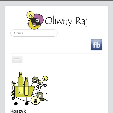
Szukaj...
Przełącz
nawigację
Sklep - sprzedaż hiszpańskiej oliwy
Oferta
Przewodnik po oliwie
Nagrody
Kontakt
Koszyk