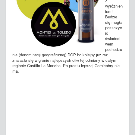
z
wyróżnien
iem!
Będzie
się mogła
poszczyc
ić
świadect
wem
pochodze
nia (denominacji geograficznej) DOP bo kolejny już raz
znalazła się w gronie najlepszych oliw tej odmiany w całym
regionie Castilla-La Mancha. Po prostu lepszej Cornicabry nie
ma.