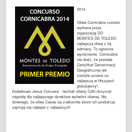
2014
Oliwa Cornicabra została
wybrana przez
organizację DO
MONTES DE TOLEDO
najlepszą oliwą z tej
odmiany. To ogromne
wyróżnienie. Cornicabra
nie dość, że posiada
Certyfikat Denominacji
Geograficznej ale
została uznana za
najlepszą w Hiszpanii-
gratulujemy!.
Dodatkowo Jesus Corcuera - technik oliwny CdH otrzymał
nagrodę dla najlepszego dyrektora wytwórni oliwnej. Nic
dziwnego, że oliwy Casas są znakomite skoro ich produkcja
zajmują się najlepsi z najlepszych