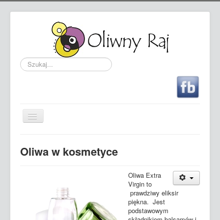
Szukaj...
Przełącz
nawigację
Sklep - sprzedaż hiszpańskiej oliwy
Oliwa w kosmetyce
Oferta
Przewodnik po oliwie
Oliwa Extra
Virgin to
Nagrody
prawdziwy eliksir
piękna. Jest
Kontakt
podstawowym
składnikiem balsamów i