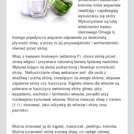
kremów, które wspaniale
nawilżają i zapobiegają
wysuszaniu się skóry.
Wykorzystane są tutaj
właściwości kwasu
oleinowego Omega 9,
którego pojedyncze wiązanie odpowiada za doskonałą
płynność oliwy, a przez to jej przyswajalność i wchłanialność-
również przez skórę.
Wraz z kwasem linolowym (witamina F) chroni skórę przed
utratą wilgoci i przywraca naturalną barierę lipidową naskórka.
Wpływa kojąco na skórę podrażnioną i likwiduje szorstkość
skóry. Natłuszczanie oliwą wskazane jest dla osób z
wrażliwą i suchą skórą, cierpiącym na alergie skórne, atopowe
zapalenie skóry czy łuszczycę. Kąpiele oliwne dla włosów są
polecane w łuszczycy owłosionej skóry głowy, przy
wypadaniu, suchości i łamliwości włosów, ponadto przy
rozdwajaniu końcówek włosów. Można mieszać oliwę z tranem
(1:1) i stosować, jako odżywkę do włosów i skóry oraz
paznokci.
Można stosować ją do kąpieli, maseczek, peelingu, kremów.
Można smarować skórę surową oliwą, co nadaje zdrowy,